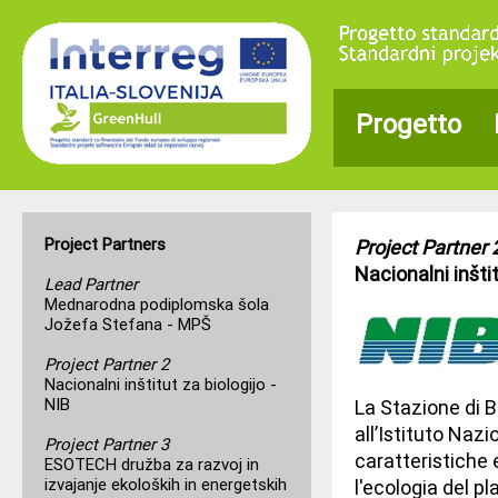
Progetto
Project Partners
Project Partner 
Nacionalni inštit
Lead Partner
Mednarodna podiplomska šola
Jožefa Stefana - MPŠ
Project Partner 2
Nacionalni inštitut za biologijo -
NIB
La Stazione di B
all’Istituto Nazi
Project Partner 3
caratteristiche 
ESOTECH družba za razvoj in
izvajanje ekoloških in energetskih
l'ecologia del pl