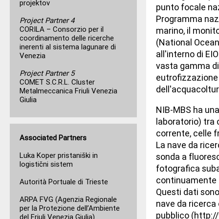
projektov
punto focale naz
Programma nazio
Project Partner 4
CORILA – Consorzio per il
marino, il monit
coordinamento delle ricerche
(National Oceano
inerenti al sistema lagunare di
all'interno di EI
Venezia
vasta gamma di d
Project Partner 5
eutrofizzazione 
COMET S.C.R.L. Cluster
dell'acquacoltur
Metalmeccanica Friuli Venezia
Giulia
NIB-MBS ha una 
laboratorio) tra
corrente, celle f
Associated Partners
La nave da ricer
Luka Koper pristaniški in
sonda a fluores
logistični sistem
fotografica sub
continuamente da
Autorità Portuale di Trieste
Questi dati sono
ARPA FVG (Agenzia Regionale
nave da ricerca 
per la Protezione dell’Ambiente
pubblico (http
del Friuli Venezia Giulia)