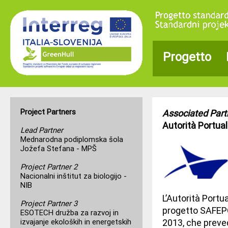
Progetto
Project Partners
Associated Part
Autorità Portual
Lead Partner
Mednarodna podiplomska šola
Jožefa Stefana - MPŠ
Project Partner 2
Nacionalni inštitut za biologijo -
NIB
L’Autorità Portu
Project Partner 3
progetto SAFEPO
ESOTECH družba za razvoj in
izvajanje ekoloških in energetskih
2013, che preved