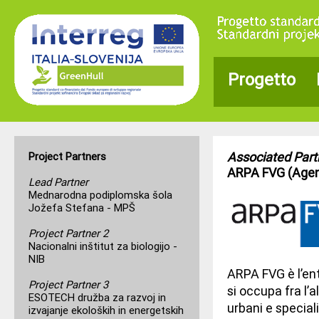
Progetto
Associated Part
Project Partners
ARPA FVG (Agenzi
Lead Partner
Mednarodna podiplomska šola
Jožefa Stefana - MPŠ
Project Partner 2
Nacionalni inštitut za biologijo -
NIB
ARPA FVG è l’ent
Project Partner 3
si occupa fra l’
ESOTECH družba za razvoj in
urbani e speciali
izvajanje ekoloških in energetskih