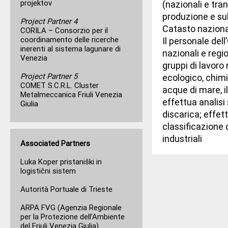
projektov
(nazionali e tran
produzione e sull
Project Partner 4
Catasto nazionale
CORILA – Consorzio per il
coordinamento delle ricerche
Il personale del
inerenti al sistema lagunare di
nazionali e regi
Venezia
gruppi di lavoro 
Project Partner 5
ecologico, chimi
COMET S.C.R.L. Cluster
acque di mare, i
Metalmeccanica Friuli Venezia
effettua analisi s
Giulia
discarica; effet
classificazione 
industriali
Associated Partners
Luka Koper pristaniški in
logistični sistem
Autorità Portuale di Trieste
ARPA FVG (Agenzia Regionale
per la Protezione dell’Ambiente
del Friuli Venezia Giulia)